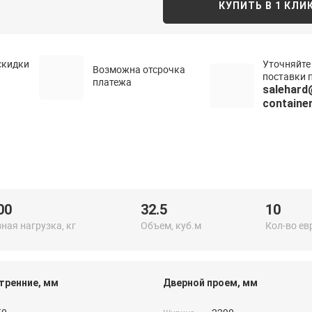
КУПИТЬ В 1 КЛИ
скидки
Уточняйте
Возможна отсрочка
поставки п
платежа
salehard
container
00
32.5
10
ная нагрузка, кг
Объем, куб.м
Кол-во ев
тренние, мм
Дверной проем, мм