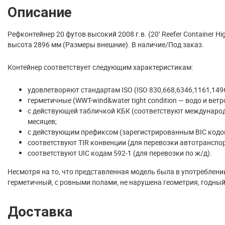
Описание
Рефконтейнер 20 футов высокий 2008 г.в. (20′ Reefer Container H
высота 2896 мм (Размеры внешние). В наличие/Под заказ.
Контейнер соответствует следующим характеристикам:
удовлетворяют стандартам ISO (ISO 830,668,6346,1161,1496
герметичные (WWT-wind&water tight condition — водо и вет
с действующей табличкой КБК (соответствуют международн
месяцев;
с действующим префиксом (зарегистрированным BIC кодо
соответствуют TIR конвенции (для перевозки автотранспор
соответствуют UIC кодам 592-1 (для перевозки по ж/д).
Несмотря на то, что представленная модель была в употреблени
герметичный, с ровными полами, не нарушена геометрия, годны
Доставка