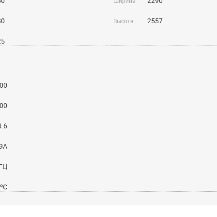
50
2290
Ширина
80
2557
Высота
25
00
00
4.6
09A
 ГЦ
5ºС