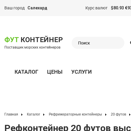
Ваш город
Курс валют
Салехард
$80.93 €9
казать меню
ФУТ
КОНТЕЙНЕР
Поставщик морских контейнеров
КАТАЛОГ
ЦЕНЫ
УСЛУГИ
Показать меню
Главная
Каталог
Рефрижераторные контейнеры
20 футов
Рефконтейнер 20 футов высокий 2008 г.в. (20′ Reefer Container