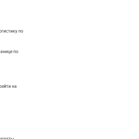
огистику по
ранице по
рейти на
оплаты.