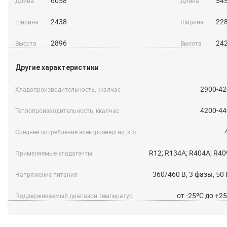
6058
54
Длина
Длина
2438
22
Ширина
Ширина
2896
24
Высота
Высота
Другие характеристики
2900-42
Хладопроизводительность, ккалчас
4200-44
Теплопроизводительность, ккалчас
Среднее потребление электроэнергии, кВт
R12; R134A; R404A; R4
Применяемые хладагенты
360/460 B, 3 фазы, 50
Напряжение питания
от -25ºС до +2
Поддерживаемый диапазон температур