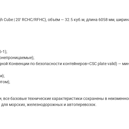
igh Cube | 20′ RCHC/RFHC), объём — 32.5 куб.м, длина 6058 мм, ширин
-1);
ронепроницаемые);
ой Конвенции по безопасности контейнеров=CSC plate valid) — ми
м);
том);
и, все базовые технические характеристики сохранены в неизменно
й для морских, железнодорожных и автоперевозок.